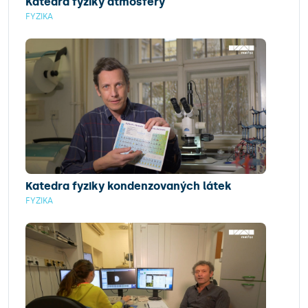
Katedra fyziky atmosféry
FYZIKA
Katedra fyziky kondenzovaných látek
FYZIKA