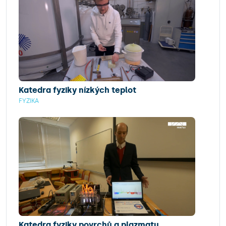
Katedra fyziky nízkých teplot
FYZIKA
Katedra fyziky povrchů a plazmatu