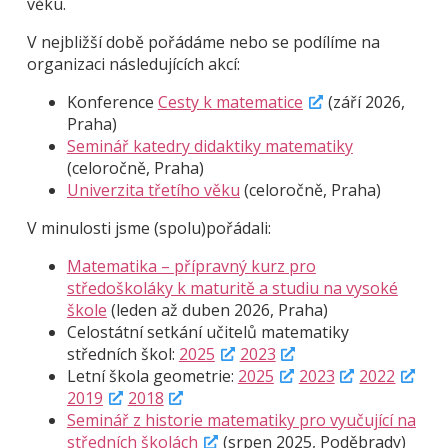
věku.
V nejbližší době pořádáme nebo se podílíme na
organizaci následujících akcí:
Konference
Cesty k matematice
(září 2026,
Praha)
Seminář katedry didaktiky matematiky
(celoročně, Praha)
Univerzita třetího věku
(celoročně, Praha)
V minulosti jsme (spolu)pořádali:
Matematika – přípravný kurz pro
středoškoláky k maturitě a studiu na vysoké
škole
(leden až duben 2026, Praha)
Celostátní setkání učitelů matematiky
středních škol:
2025
2023
Letní škola geometrie:
2025
2023
2022
2019
2018
Seminář z historie matematiky pro vyučující na
středních školách
(srpen 2025, Poděbrady)