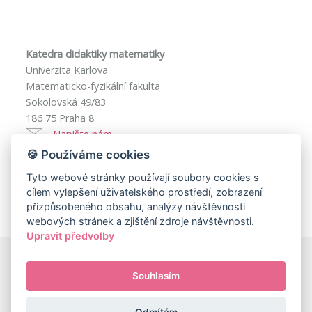
Katedra didaktiky matematiky
Univerzita Karlova
Matematicko-fyzikální fakulta
Sokolovská 49/83
186 75 Praha 8
Napište nám
IČ: 00216208
🍪 Používáme cookies
DIČ: CZ00216208
Tyto webové stránky používají soubory cookies s
cílem vylepšení uživatelského prostředí, zobrazení
přizpůsobeného obsahu, analýzy návštěvnosti
webových stránek a zjištění zdroje návštěvnosti.
Upravit předvolby
Souhlasím
© 2025
Univerzita Karlova, Matematicko-fyzikální fakulta
Za obsah této stránky zodpovídá:
Katedra didaktiky
matematiky