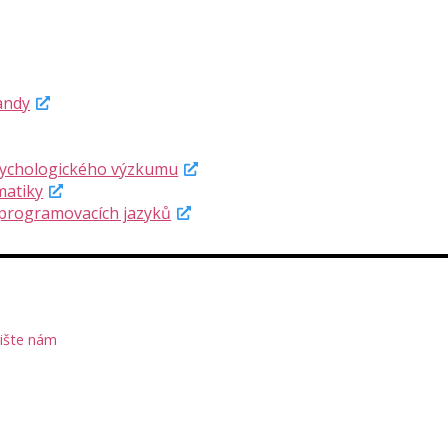
andy
psychologického výzkumu
matiky
 programovacích jazyků
ište nám