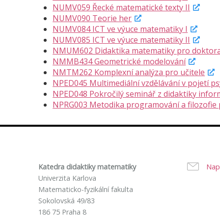
NUMV059 Řecké matematické texty II
NUMV090 Teorie her
NUMV084 ICT ve výuce matematiky I
NUMV085 ICT ve výuce matematiky II
NMUM602 Didaktika matematiky pro doktor
NMMB434 Geometrické modelování
NMTM262 Komplexní analýza pro učitele
NPED045 Multimediální vzdělávání v pojetí 
NPED048 Pokročilý seminář z didaktiky infor
NPRG003 Metodika programování a filozofie
Katedra didaktiky matematiky
Nap
Univerzita Karlova
Matematicko-fyzikální fakulta
Sokolovská 49/83
186 75 Praha 8