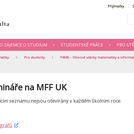
Přijímačky
O ZÁJEMCE O STUDIUM
STUDENTSKÉ PRÁCE
PRO ST
matiky
Pro studenty
P4M8 – Obecné otázky matematiky a informat
mináře na MFF UK
ícím seznamu nejsou otevírány v každém školním roce.
grafů