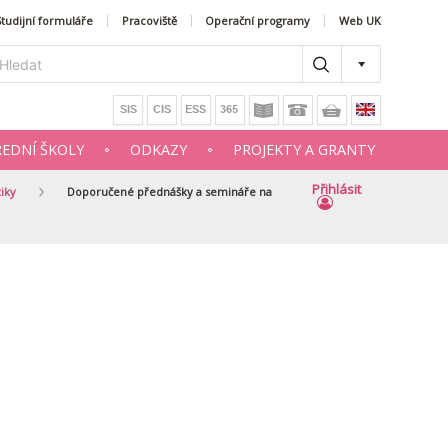
Studijní formuláře
Pracoviště
Operační programy
Web UK
ŘEDNÍ ŠKOLY
ODKAZY
PROJEKTY A GRANTY
Přihlásit
iky
Doporučené přednášky a semináře na