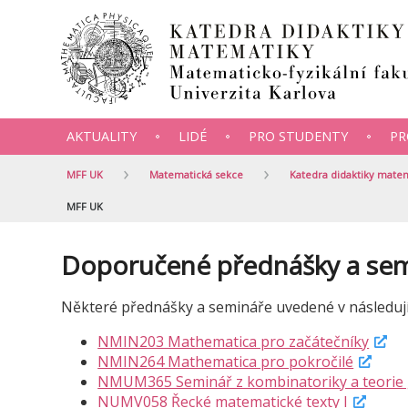
AKTUALITY
LIDÉ
PRO STUDENTY
PR
MFF UK
Matematická sekce
Katedra didaktiky mate
MFF UK
Doporučené přednášky a se
Některé přednášky a semináře uvedené v následuj
NMIN203 Mathematica pro začátečníky
NMIN264 Mathematica pro pokročilé
NMUM365 Seminář z kombinatoriky a teorie 
NUMV058 Řecké matematické texty I