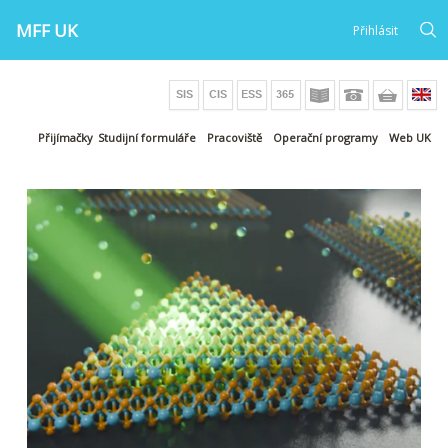
MFF UK
Přihlásit
Přijímačky
Studijní formuláře
Pracoviště
Operační programy
Web UK