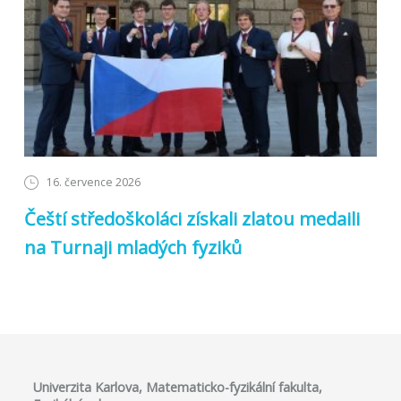
16. července 2026
Čeští středoškoláci získali zlatou medaili
na Turnaji mladých fyziků
Univerzita Karlova, Matematicko-fyzikální fakulta,