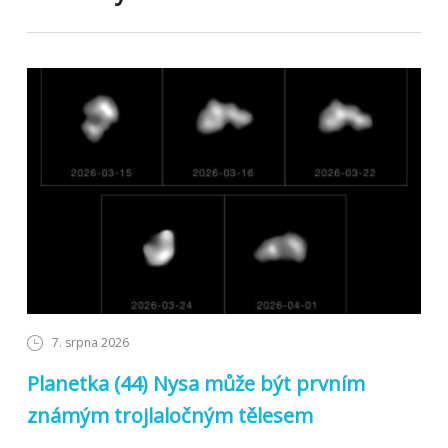
7. srpna 2026
Planetka (44) Nysa může být prvním
známým trojlaločným tělesem