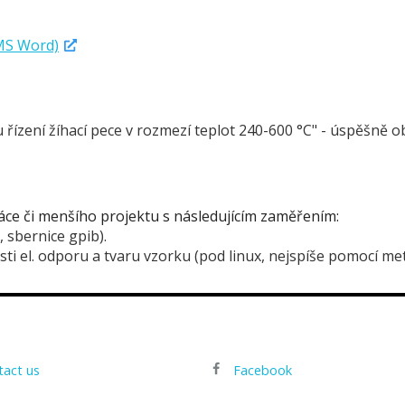
MS Word)
řízení žíhací pece v rozmezí teplot 240-600 °C" - úspěšně o
ce či menšího projektu s následujícím zaměřením:
 sbernice gpib).
losti el. odporu a tvaru vzorku (pod linux, nejspíše pomocí 
tact us
Facebook