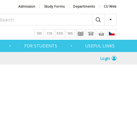
Admission
Study Forms
Departments
CU Web
FOR STUDENTS
USEFUL LINKS
Login