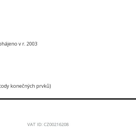
bhájeno v r. 2003
metody konečných prvků)
VAT ID: CZ00216208