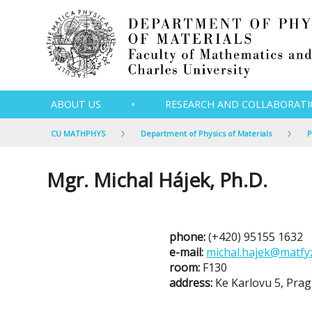
ABOUT US
RESEARCH AND COLLABORAT
CU MATHPHYS
Department of Physics of Materials
P
Mgr. Michal Hájek, Ph.D.
phone:
(+420) 95155 1632
e-mail:
michal.hajek@matfyz
room:
F130
address:
Ke Karlovu 5, Prag