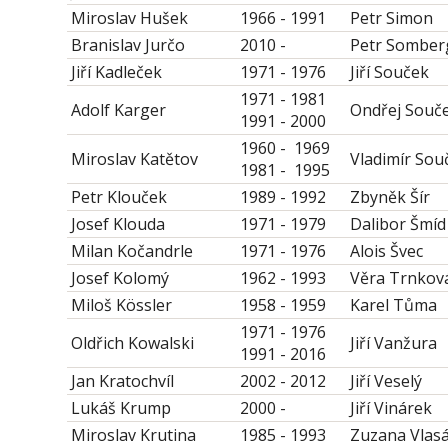
Miroslav Hušek
1966 - 1991
Petr Simon
Branislav Jurčo
2010 -
Petr Somber
Jiří Kadleček
1971 - 1976
Jiří Souček
1971 - 1981
Adolf Karger
Ondřej Souč
1991 - 2000
1960 - 1969
Miroslav Katětov
Vladimír Sou
1981 - 1995
Petr Klouček
1989 - 1992
Zbyněk Šír
Josef Klouda
1971 - 1979
Dalibor Šmíd
Milan Kočandrle
1971 - 1976
Alois Švec
Josef Kolomý
1962 - 1993
Věra Trnkov
Miloš Kössler
1958 - 1959
Karel Tůma
1971 - 1976
Oldřich Kowalski
Jiří Vanžura
1991 - 2016
Jan Kratochvíl
2002 - 2012
Jiří Veselý
Lukáš Krump
2000 -
Jiří Vinárek
Miroslav Krutina
1985 - 1993
Zuzana Vlas