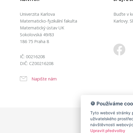
Univerzita Karlova
Buďte v k
Matematicko-fyzikální fakulta
Karlovy. S
Matematický ústav UK
Sokolovská 49/83
186 75 Praha 8
IČ: 00216208
DIČ: CZ00216208
Napište nám
🍪 Používáme coo
Tyto webové stránky p
uživatelského prostře
návštěvnosti webových
Upravit předvolby