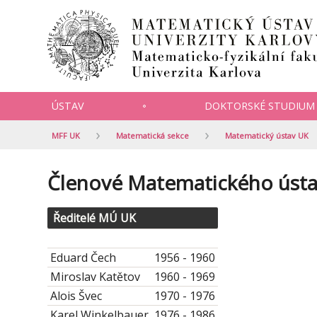
ÚSTAV
DOKTORSKÉ STUDIUM
MFF UK
Matematická sekce
Matematický ústav UK
Členové Matematického ústa
Ředitelé MÚ UK
Eduard Čech
1956 - 1960
Miroslav Katětov
1960 - 1969
Alois Švec
1970 - 1976
Karel Winkelbauer
1976 - 1986