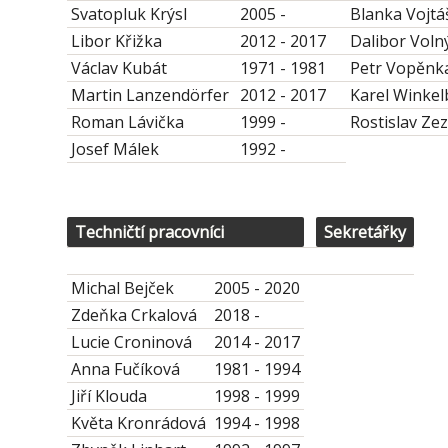
Svatopluk Krýsl
2005 -
Blanka Vojt
Libor Křižka
2012 - 2017
Dalibor Voln
Václav Kubát
1971 - 1981
Petr Vopěnk
Martin Lanzendörfer
2012 - 2017
Karel Winke
Roman Lávička
1999 -
Rostislav Ze
Josef Málek
1992 -
Techničtí pracovníci
Sekretářky
Michal Bejček
2005 - 2020
Zdeňka Crkalová
2018 -
Lucie Croninová
2014 - 2017
Anna Fučíková
1981 - 1994
Jiří Klouda
1998 - 1999
Květa Kronrádová
1994 - 1998