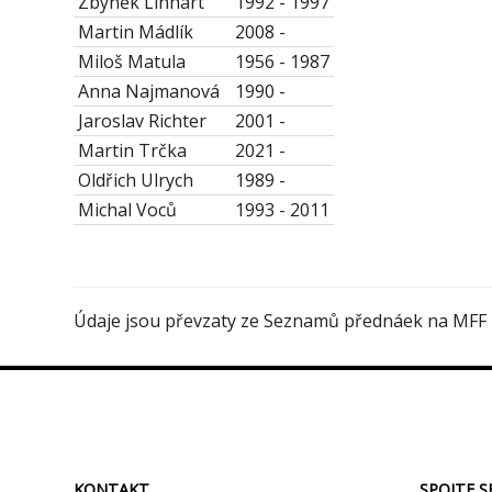
Zbyněk Linhart
1992 - 1997
Martin Mádlík
2008 -
Miloš Matula
1956 - 1987
Anna Najmanová
1990 -
Jaroslav Richter
2001 -
Martin Trčka
2021 -
Oldřich Ulrych
1989 -
Michal Voců
1993 - 2011
Údaje jsou převzaty ze Seznamů přednáek na MFF 
KONTAKT
SPOJTE S