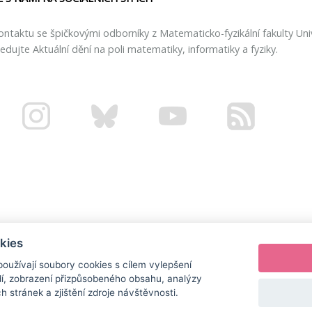
ontaktu se špičkovými odborníky z Matematicko-fyzikální fakulty Uni
ledujte Aktuální dění na poli matematiky, informatiky a fyziky.
kies
oužívají soubory cookies s cílem vylepšení
dí, zobrazení přizpůsobeného obsahu, analýzy
 stránek a zjištění zdroje návštěvnosti.
© 2025
Univerzita Karlova, Matematicko-fyzikální fakulta