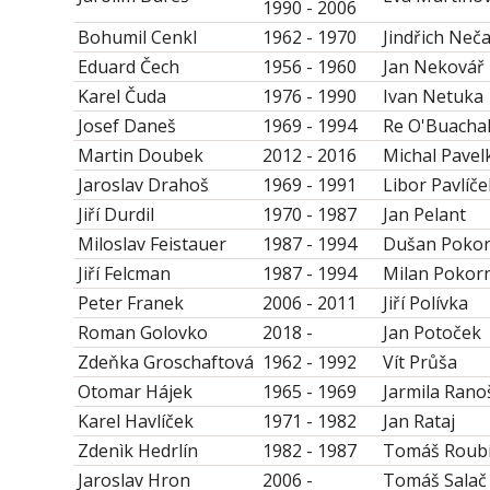
1990 - 2006
Bohumil Cenkl
1962 - 1970
Jindřich Neč
Eduard Čech
1956 - 1960
Jan Nekovář
Karel Čuda
1976 - 1990
Ivan Netuka
Josef Daneš
1969 - 1994
Re O'Buachal
Martin Doubek
2012 - 2016
Michal Pavel
Jaroslav Drahoš
1969 - 1991
Libor Pavlíče
Jiří Durdil
1970 - 1987
Jan Pelant
Miloslav Feistauer
1987 - 1994
Dušan Poko
Jiří Felcman
1987 - 1994
Milan Pokor
Peter Franek
2006 - 2011
Jiří Polívka
Roman Golovko
2018 -
Jan Potoček
Zdeňka Groschaftová
1962 - 1992
Vít Průša
Otomar Hájek
1965 - 1969
Jarmila Rano
Karel Havlíček
1971 - 1982
Jan Rataj
Zdenìk Hedrlín
1982 - 1987
Tomáš Roub
Jaroslav Hron
2006 -
Tomáš Salač