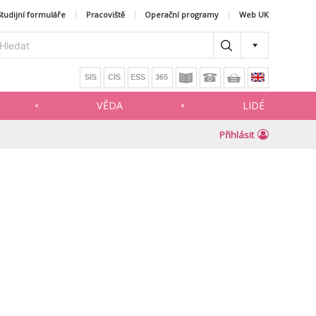
Studijní formuláře
Pracoviště
Operační programy
Web UK
VĚDA
LIDÉ
Přihlásit