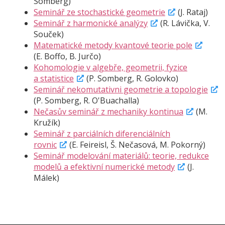
Somberg)
Seminář ze stochastické geometrie
(J. Rataj)
Seminář z harmonické analýzy
(R. Lávička, V.
Souček)
Matematické metody kvantové teorie pole
(E. Boffo, B. Jurčo)
Kohomologie v algebře, geometrii, fyzice
a statistice
(P. Somberg, R. Golovko)
Seminář nekomutativni geometrie a topologie
(P. Somberg, R. O'Buachalla)
Nečasův seminář z mechaniky kontinua
(M.
Kružík)
Seminář z parciálních diferenciálních
rovnic
(E. Feireisl, Š. Nečasová, M. Pokorný)
Seminář modelování materiálů: teorie, redukce
modelů a efektivní numerické metody
(J.
Málek)