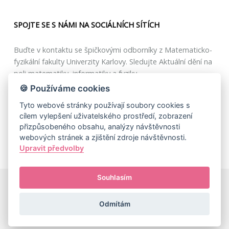
SPOJTE SE S NÁMI NA SOCIÁLNÍCH SÍTÍCH
Buďte v kontaktu se špičkovými odborníky z Matematicko-
fyzikální fakulty Univerzity Karlovy. Sledujte Aktuální dění na
poli matematiky, informatiky a fyziky.
🍪 Používáme cookies
Tyto webové stránky používají soubory cookies s
cílem vylepšení uživatelského prostředí, zobrazení
přizpůsobeného obsahu, analýzy návštěvnosti
webových stránek a zjištění zdroje návštěvnosti.
Upravit předvolby
Souhlasím
© 2025
Univerzita Karlova, Matematicko-fyzikální fakulta
Odmítám