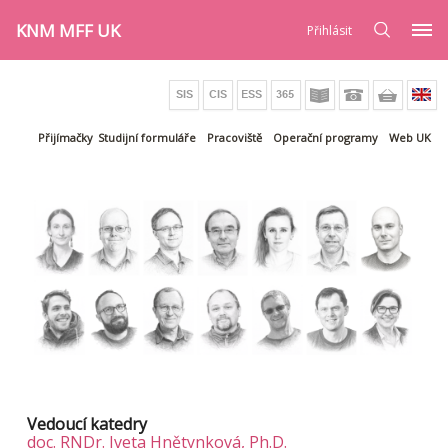
KNM MFF UK
Přihlásit
Přijímačky
Studijní formuláře
Pracoviště
Operační programy
Web UK
Vedoucí katedry
doc. RNDr. Iveta Hnětynková, Ph.D.