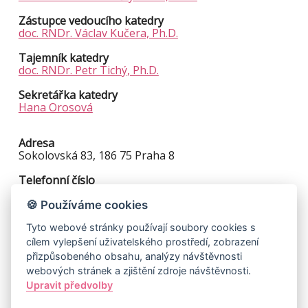
Zástupce vedoucího katedry
doc. RNDr. Václav Kučera, Ph.D.
Tajemník katedry
doc. RNDr. Petr Tichý, Ph.D.
Sekretářka katedry
Hana Orosová
Adresa
Sokolovská 83, 186 75 Praha 8
Telefonní číslo
+420 95155 3364
🍪 Používáme cookies
Fax
Tyto webové stránky používají soubory cookies s
+420 22232 3386
cílem vylepšení uživatelského prostředí, zobrazení
E-mail
přizpůsobeného obsahu, analýzy návštěvnosti
knm@mff.cuni.cz
webových stránek a zjištění zdroje návštěvnosti.
Upravit předvolby