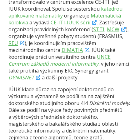
transformovalo v centrum excelence CE-ITI, jež
IUUK koordinoval. Spolu se sesterskou
katedrou
aplikované matematiky
organizuje
Matematická
kolokvia
a vydává
CE-ITI-IÚUK sérií
. Zastřešuje
organizaci pravidelných konferencí (
STTI
,
MCW
),
organizuje výměnné pobyty studentů (ERASMUS,
REU
), je koordinujícím pracovištěm
mezinárodního centra
DIMATIA
. IÚUK také
koordinuje práci univerzitního centra
UNCE
Centrum základů moderní informatiky
, v jeho rámci
také probíhá výzkumný ERC Synergy grant
DYNASNET
a další projekty.
IÚUK klade důraz na zapojení doktorandů do
výzkumu a významně se podílí na na zajištění
doktorského studijního oboru 4I4
Diskrétní modely
.
Dále se podílí na výuce řady povinných předmětů
a výběrových přednášek doktorského,
magisterského a bakalářského studia z oblasti
teoretické informatiky a diskrétní matematiky,
zejména z teorie algoritmů, teorie grafů,