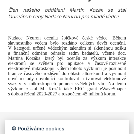
Člen našeho oddělení Martin Kozák se stal
laureátem ceny Nadace Neuron pro mladé vědce.
Nadace Neuron ocenila špičkové české vědce. Během
slavnostního večera bylo rozdáno celkem devět ocenění.
V kategorii určené vědeckým talentům si skleněnou sošku
a finanční odměnu odneslo sedm badatelů, včetně doc.
Martina Kozáka, který byl oceněn za výzkum interakce
elektronů se světlem pro aplikace v časově-rozlišené
elektronové mikroskopii. Cílem tohoto výzkumu je posunout
hranice časového rozlišení do oblasti attosekund a vyvinout
nové metody dovolující kontrolovat a tvarovat elektronové
svazky v mikroskopech pomocí světelných vln. Na tento
výzkum získal M. Kozák také ERC grant eWaveShaper
s dobou řešení 2023-2027 a rozpočtem 45 milionů korun.
🍪 Používáme cookies
Univerzita Karlova, Matematicko-fyzikální fakulta