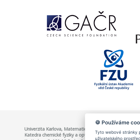
🍪 Používáme coo
Univerzita Karlova, Matematicko-fyzikální fakulta
Tyto webové stránky p
Katedra chemické fyziky a optiky, Oddělení optické spe
uživatelského prostře