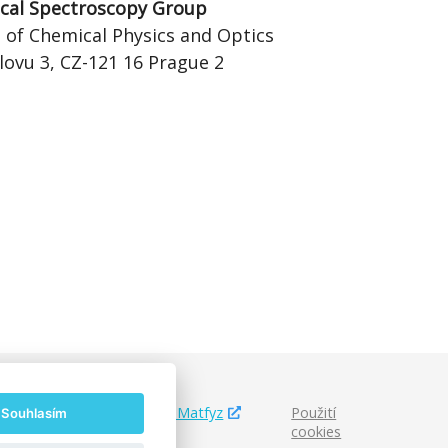
cal Spectroscopy Group
of Chemical Physics and Optics
lovu 3, CZ-121 16 Prague 2
|
MatfyzPress
|
Studuj Matfyz
Použití
Souhlasím
cookies