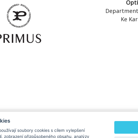
Opti
Department 
Ke Kar
kies
Matfyz.cz
|
Matfyz Alumni
oužívají soubory cookies s cílem vylepšení
ktroskopie
dí, zobrazení přizpůsobeného obsahu, analýzy