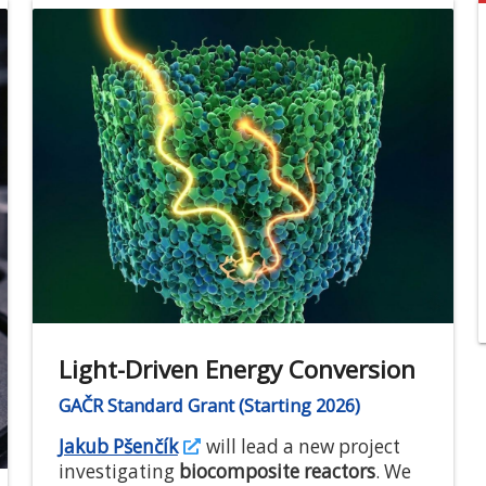
Light-Driven Energy Conversion
GAČR Standard Grant (Starting 2026)
Jakub Pšenčík
will lead a new project
investigating
biocomposite reactors
. We