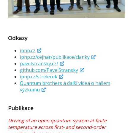
Odkazy
ipnp.cz
ipnp.cz/cejnar/publikace/clanky
pavelstransky.cz/
github.com/PavelStransky
ipnp.cz/strelecek
Quantum brothers a další videa o našem
výzkumu
Publikace
Driving of an open quantum system at finite
temperature across first- and second-order