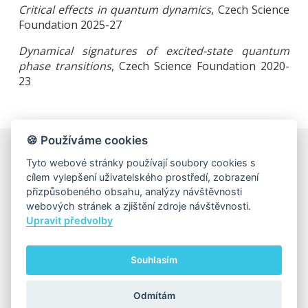
Critical effects in quantum dynamics
, Czech Science
Foundation 2025-27
Dynamical signatures of excited-state quantum
phase transitions
, Czech Science Foundation 2020-
23
🍪 Používáme cookies
Tyto webové stránky používají soubory cookies s
Univerzita Karlova, Matematicko-fyzikální fakulta
cílem vylepšení uživatelského prostředí, zobrazení
Ke Karlovu 3, 121 16 Praha 2
přizpůsobeného obsahu, analýzy návštěvnosti
IČ: 00216208, DIČ: CZ00216208
webových stránek a zjištění zdroje návštěvnosti.
Upravit předvolby
Matfyz.cz
|
Matfyz Alumni
|
MatfyzPress
|
Studuj Matfyz
Souhlasím
Použití cookies
Odmítám