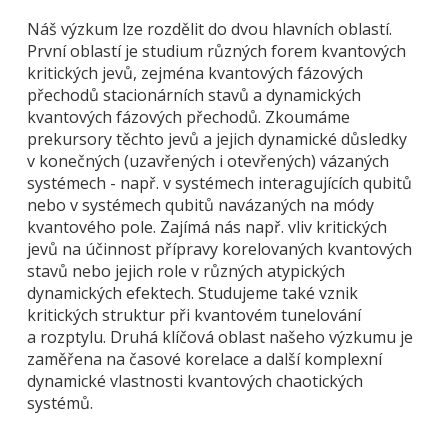
Náš výzkum lze rozdělit do dvou hlavních oblastí.
První oblastí je studium různých forem kvantových
kritických jevů, zejména kvantových fázových
přechodů stacionárních stavů a dynamických
kvantových fázových přechodů. Zkoumáme
prekursory těchto jevů a jejich dynamické důsledky
v konečných (uzavřených i otevřených) vázaných
systémech - např. v systémech interagujících qubitů
nebo v systémech qubitů navázaných na módy
kvantového pole. Zajímá nás např. vliv kritických
jevů na účinnost přípravy korelovaných kvantových
stavů nebo jejich role v různých atypických
dynamických efektech. Studujeme také vznik
kritických struktur při kvantovém tunelování
a rozptylu. Druhá klíčová oblast našeho výzkumu je
zaměřena na časové korelace a další komplexní
dynamické vlastnosti kvantových chaotických
systémů.