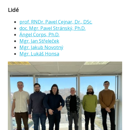
Lidé
prof. RNDr. Pavel Cejnar, Dr., DSc.
doc. Mgr. Pavel Stránský, Ph.D.
Ángel Corps, Ph.D.
Mgr. Jan Střeleček
Mgr. Jakub Novotný
Mgr. Lukáš Honsa