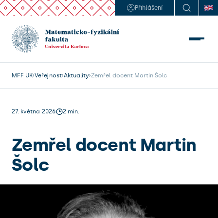
Přihlášení
MFF UK
Veřejnost
Aktuality
Zemřel docent Martin Šolc
27. května 2026
2 min.
Zemřel docent Martin
Šolc