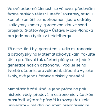
Ve své odborné činnosti se věnoval především
fyzice malých těles Sluneční soustavy, studiu
komet; zaměřil se na zkoumání jádra a dráhy
Halleyovy komety, zpracování dat ze sond
projektu Giotto/Vega v Ústavu Maxe Plancka
pro jadernou fyziku v Heidelbergu.
Tři desetiletí byl garantem studia astronomie
a astrofyziky na Matematicko-fyzikální fakultě
UK, a profiloval tak učební plány celé jedné
generace našich astronomů. Podílel se na
tvorbě učebnic pro základní, střední a vysoké
školy, dvě jeho učebnice získaly ocenění.
Mimořádně záslužná je jeho práce na poli
historie vědy, především astronomie v českém
prostředí. Výrazně přispěl k rozvoji třetí role
univerzity – byl dlouholetým přednášejícím