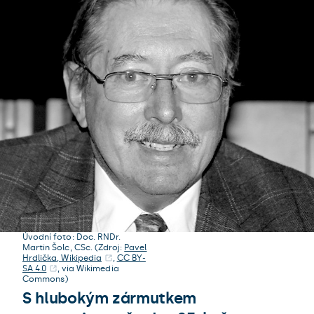
Úvodní foto: Doc. RNDr.
Martin Šolc, CSc. (Zdroj:
Pavel
Hrdlička, Wikipedia
,
CC BY-
SA 4.0
, via Wikimedia
Commons)
S hlubokým zármutkem