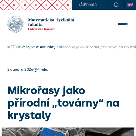
Přihlášení
MFF UK
Veřejnost
Aktuality
Mikrořasy jako přírodní „továrny“ na krysta
27. února 2026
4 min.
Mikrořasy jako
přírodní „továrny“ na
krystaly