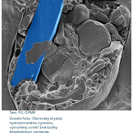
Text: FÚ, OPMK
Úvodní foto: Obrovský krystal
hydratovaného cytosinu
vytvořený uvnitř živé buňky
Amphidinium carterae.