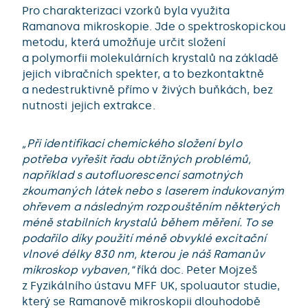
Pro charakterizaci vzorků byla využita
Ramanova mikroskopie. Jde o spektroskopickou
metodu, která umožňuje určit složení
a polymorfii molekulárních krystalů na základě
jejich vibračních spekter, a to bezkontaktně
a nedestruktivně přímo v živých buňkách, bez
nutnosti jejich extrakce.
„Při identifikaci chemického složení bylo
potřeba vyřešit řadu obtížných problémů,
například s autofluorescencí samotných
zkoumaných látek nebo s laserem indukovaným
ohřevem a následným rozpouštěním některých
méně stabilních krystalů během měření. To se
podařilo díky použití méně obvyklé excitační
vlnové délky 830 nm, kterou je náš Ramanův
mikroskop vybaven,“
říká doc. Peter Mojzeš
z Fyzikálního ústavu MFF UK, spoluautor studie,
který se Ramanově mikroskopii dlouhodobě