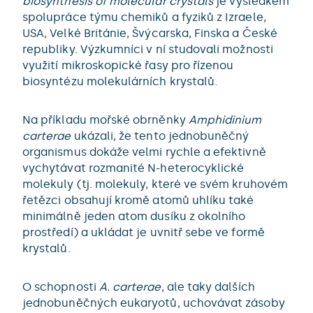
biosynthesis of molecular crystals
je výsledkem
spolupráce týmu chemiků a fyziků z Izraele,
USA, Velké Británie, Švýcarska, Finska a České
republiky. Výzkumníci v ní studovali možnosti
využití mikroskopické řasy pro řízenou
biosyntézu molekulárních krystalů.
Na příkladu mořské obrněnky
Amphidinium
carterae
ukázali, že tento jednobuněčný
organismus dokáže velmi rychle a efektivně
vychytávat rozmanité N-heterocyklické
molekuly (tj. molekuly, které ve svém kruhovém
řetězci obsahují kromě atomů uhlíku také
minimálně jeden atom dusíku z okolního
prostředí) a ukládat je uvnitř sebe ve formě
krystalů.
O schopnosti
A. carterae
, ale taky dalších
jednobuněčných eukaryotů, uchovávat zásoby