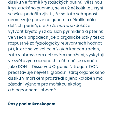
dusíku ve formě krystalických purinů, většinou
krystalického guaninu
, se ví už několik let. Nyní
se však podařilo zjistit, že se tato schopnost
neomezuje pouze na guanin a několik málo
dalších purinů, ale že
A. carterae
dokáže
vytvořit krystaly i z dalších pyrimidinů a pterinů.
Ve všech případech jde o organické látky těžko
rozpustné za fyziologicky relevantních hodnot
pH, které se ve velice nízkých koncentracích,
zato v obrovském celkovém množství, vyskytují
ve světových oceánech a úhrnně se označují
jako DON – Dissolved Organic Nitrogen. DON
představuje největší globální zdroj organického
dusíku v mořském prostředí a jeho koloběh má
zásadní význam pro mořskou ekologii
a biogeochemii obecně.
Řasy pod mikroskopem