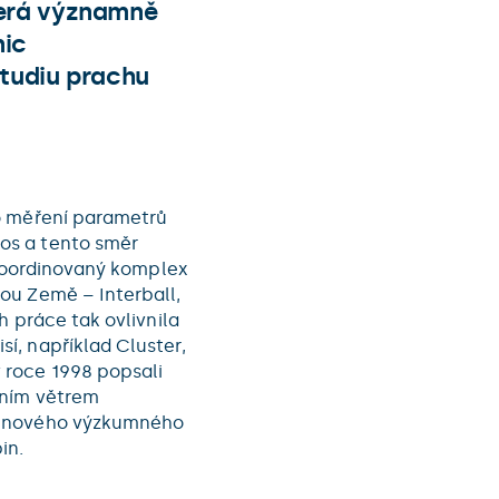
terá významně
nic
studiu prachu
o měření parametrů
os a tento směr
 koordinovaný komplex
ou Země – Interball,
h práce tak ovlivnila
í, například Cluster,
 roce 1998 popsali
čním větrem
m nového výzkumného
in.