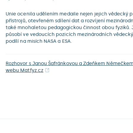
Unie ocenila udělením medaile nejen jejich vědecký př
přístrojů, otevřeném sdílení dat a rozvíjení mezinárod
také mnohaletou pedagogickou činnost obou fyziků. J
působí ve vedoucích pozicích mezinárodních vědeckýc
podílí na misích NASA a ESA.
Rozhovor s Janou Šafránkovou a Zdeňkem Němečkem 
webu Matfyz.cz