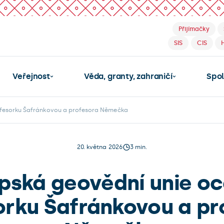
Přijímačky
SIS
CIS
Veřejnost
Věda, granty, zahraničí
Spo
ofesorku Šafránkovou a profesora Němečka
20. května 2026
3 min.
pská geovědní unie oc
orku Šafránkovou a pr