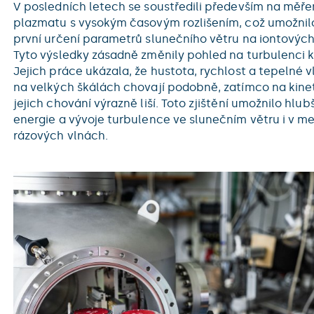
V posledních letech se soustředili především na měř
plazmatu s vysokým časovým rozlišením, což umožnilo
první určení parametrů slunečního větru na iontových
Tyto výsledky zásadně změnily pohled na turbulenci
Jejich práce ukázala, že hustota, rychlost a tepelné 
na velkých škálách chovají podobně, zatímco na kine
jejich chování výrazně liší. Toto zjištění umožnilo hl
energie a vývoje turbulence ve slunečním větru i v m
rázových vlnách.