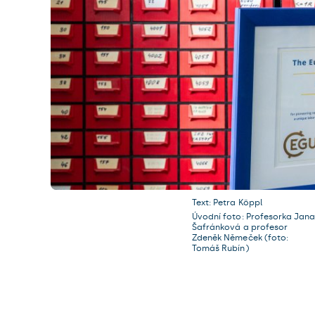
Text: Petra Köppl
Úvodní foto: Profesorka Jan
Šafránková a profesor
Zdeněk Němeček (foto:
Tomáš Rubín)