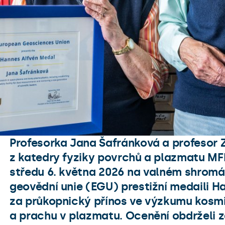
Profesorka Jana Šafránková a profesor
z katedry fyziky povrchů a plazmatu MFF
a
středu 6. května 2026 na valném shromá
geovědní unie (EGU) prestižní medaili H
za průkopnický přínos ve výzkumu kosmi
a prachu v plazmatu. Ocenění obdrželi z