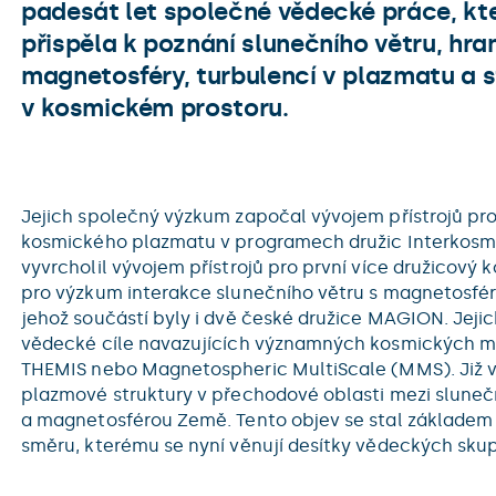
padesát let společné vědecké práce, k
přispěla k poznání slunečního větru, hra
magnetosféry, turbulencí v plazmatu a 
v kosmickém prostoru.
Jejich společný výzkum započal vývojem přístrojů pr
kosmického plazmatu v programech družic Interkosm
vyvrcholil vývojem přístrojů pro první více družicový
pro výzkum interakce slunečního větru s magnetosfér
jehož součástí byly i dvě české družice MAGION. Jejic
vědecké cíle navazujících významných kosmických mis
THEMIS nebo Magnetospheric MultiScale (MMS). Již v
plazmové struktury v přechodové oblasti mezi slune
a magnetosférou Země. Tento objev se stal základe
směru, kterému se nyní věnují desítky vědeckých skup