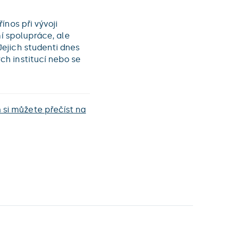
ínos při vývoji
ní spolupráce, ale
ejich studenti dnes
h institucí nebo se
si můžete přečíst na