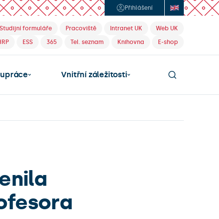
Přihlášení
Studijní formuláře
Pracoviště
Intranet UK
Web UK
HRP
ESS
365
Tel. seznam
Knihovna
E-shop
lupráce
Vnitřní záležitosti
enila
ofesora