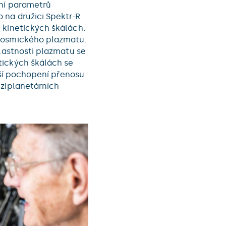
ení parametrů
 na družici Spektr-R
 kinetických škálách.
 kosmického plazmatu.
vlastnosti plazmatu se
tických škálách se
ubší pochopení přenosu
eziplanetárních