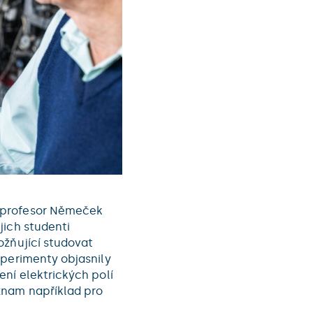
 profesor Němeček
jich studenti
ožňující studovat
xperimenty objasnily
ní elektrických polí
znam například pro