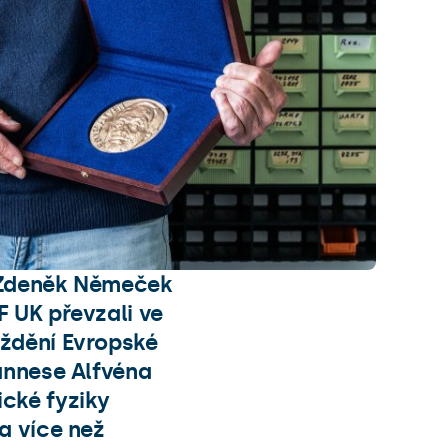
 Zdeněk Němeček
 UK převzali ve
ždění Evropské
annese Alfvéna
cké fyziky
a více než