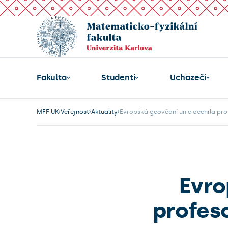
Fakulta
Studenti
Uchazeči
MFF UK
Veřejnost
Aktuality
Evropská geovědní unie ocenila pr
Evro
profes